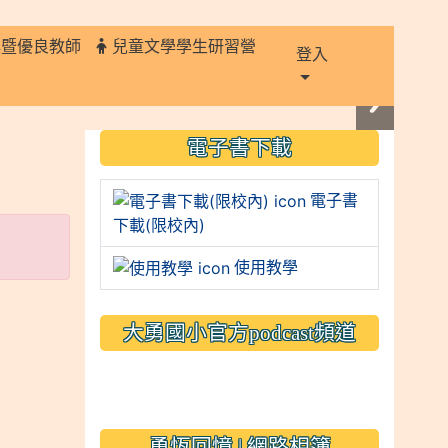
獎暨優良教師
兒童文學學生研習營
登入
:::
電子書下載
電子書
下載(限校內)
使用教學
大勇國小官方podcast頻道
link to https://www.typs.
link to https://www.typs.
勇恆回憶 | 網路相簿