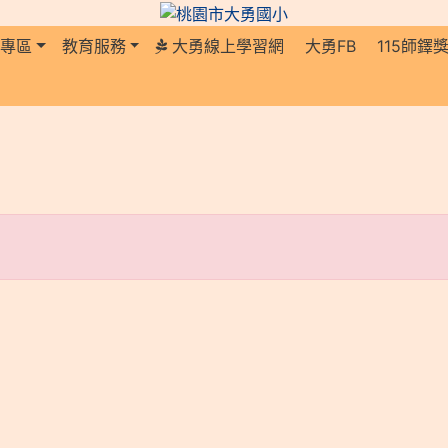
長專區
教育服務
大勇線上學習網
大勇FB
115師鐸