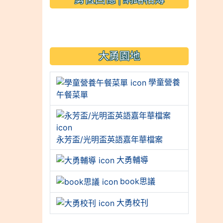
link to https://sites.googl
大勇園地
學童營養
午餐菜單
永芳盃/光明盃英語嘉年華檔案
大勇輔導
book思議
大勇校刊