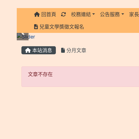
回首頁
校務連結
公告服務
家
:::
兒童文學獎徵文報名
:::
本站消息
分月文章
文章不存在
文章不存在