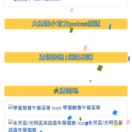
大勇國小官方podcast頻道
link to https://www.typs.ty
link to https://www.typs.ty
勇恆回憶 | 網路相簿
link to https://sites.google.
大勇園地
學童營養午餐菜單
永芳盃/光明盃英
語嘉年華檔案