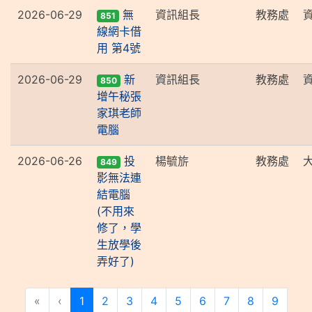
2026-06-29
無
資訊組長
教務處
851
線網卡借
用 第4號
2026-06-29
新
資訊組長
教務處
850
增午秘張
家琪老師
電腦
2026-06-26
投
楊毓旂
教務處
849
影無法連
結電腦
(不用來
修了，學
生放學後
弄好了)
(current)
«
‹
1
2
3
4
5
6
7
8
9