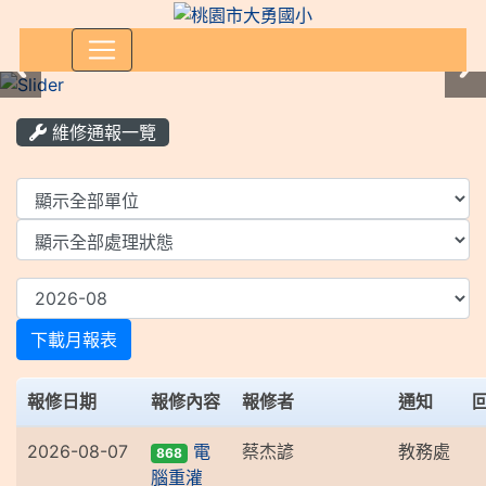
:::
維修通報一覽
List Repair
下載月報表
報修日期
報修內容
報修者
通知
2026-08-07
電
蔡杰諺
教務處
868
腦重灌