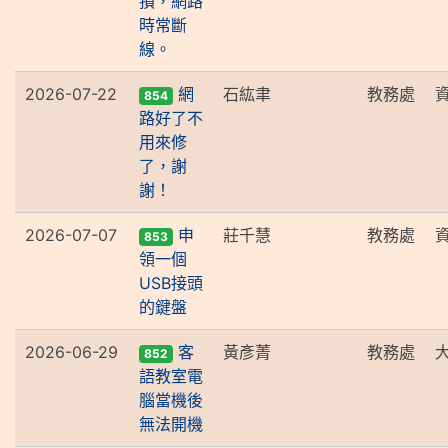
損，網路
時常斷
線。
2026-07-22
網
石紘聿
教務處
854
路好了不
用來修
了，謝
謝！
2026-07-07
申
莊千慧
教務處
853
領一個
USB接頭
的鍵盤
2026-06-29
客
黃彥菁
教務處
852
語教室電
腦當機後
無法開機