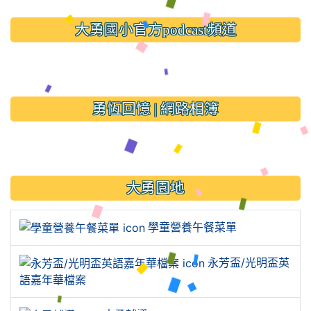
大勇國小官方podcast頻道
link to https://www.typs.ty
link to https://www.typs.ty
勇恆回憶 | 網路相簿
link to https://sites.google.
大勇園地
學童營養午餐菜單
永芳盃/光明盃英
語嘉年華檔案