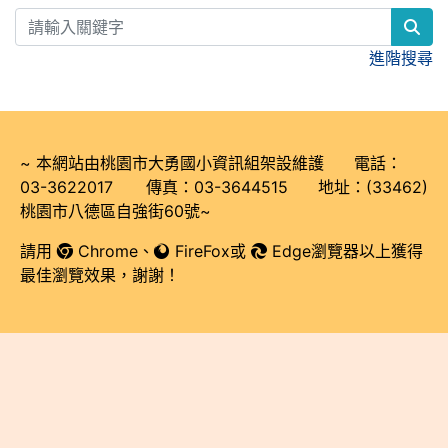
sea
進階搜尋
~ 本網站由桃園市大勇國小資訊組架設維護 電話：
03-3622017 傳真：03-3644515 地址：(33462)
桃園市八德區自強街60號~
請用
Chrome
、
FireFox
或
Edge瀏覽器以上獲得
最佳瀏覽效果，謝謝！