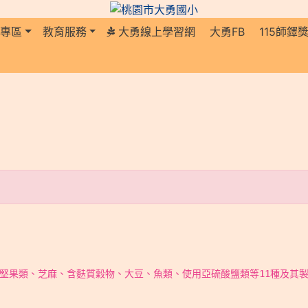
長專區
教育服務
大勇線上學習網
大勇FB
115師鐸
堅果類、芝麻、含麩質穀物、大豆、魚類、使用亞硫酸鹽類等11種及其