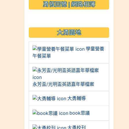
勇恆回憶 | 網路相簿
link to https://sites.googl
大勇園地
學童營養
午餐菜單
永芳盃/光明盃英語嘉年華檔案
大勇輔導
book思議
大勇校刊