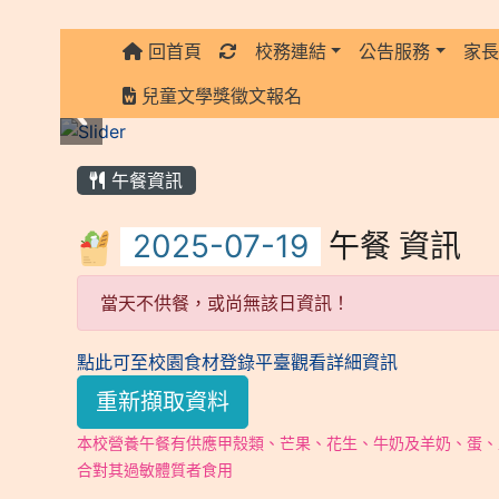
回首頁
校務連結
公告服務
家
:::
兒童文學獎徵文報名
:::
午餐資訊
午餐 資訊
當天不供餐，或尚無該日資訊！
點此可至校園食材登錄平臺觀看詳細資訊
重新擷取資料
本校營養午餐有供應甲殼類、芒果、花生、牛奶及羊奶、蛋、
合對其過敏體質者食用