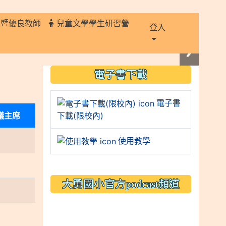
獎暨優良教師
兒童文學學生研習營
登入
:::
電子書下載
電子書
議主席
下載(限校內)
使用教學
大勇國小官方podcast頻道
link to https://www.typs.
link to https://www.typs.