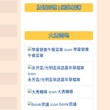
勇恆回憶 | 網路相簿
link to https://sites.googl
大勇園地
學童營養
午餐菜單
永芳盃/光明盃英語嘉年華檔案
大勇輔導
book思議