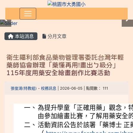
:::
本站消息
分月文章
衛生福利部食品藥物管理署委託台灣年輕
藥師協會辦理「藥懂再用!畫出ㄅ級分」
115年度用藥安全繪畫創作比賽活動
張俊鴻(特教組)
-
校務訊息
| 2026-06-05 | 點閱數： 111
一、
為提升學童「正確用藥」觀念，
由參加繪畫比賽，了解用藥安全
二、
活動資訊公告於該署「藥博士 正藥說