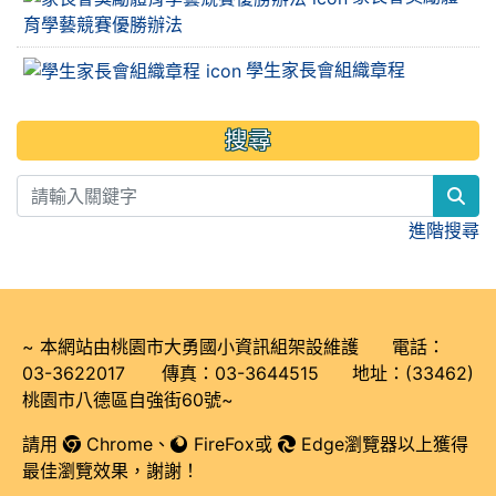
育學藝競賽優勝辦法
學生家長會組織章程
搜尋
sea
進階搜尋
~ 本網站由桃園市大勇國小資訊組架設維護 電話：
03-3622017 傳真：03-3644515 地址：(33462)
桃園市八德區自強街60號~
請用
Chrome
、
FireFox
或
Edge瀏覽器以上獲得
最佳瀏覽效果，謝謝！