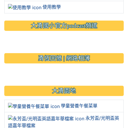
使用教學
大勇國小官方podcast頻道
link to https://www.typs.ty
link to https://www.typs.ty
勇恆回憶 | 網路相簿
link to https://sites.google.
大勇園地
學童營養午餐菜單
永芳盃/光明盃英
語嘉年華檔案