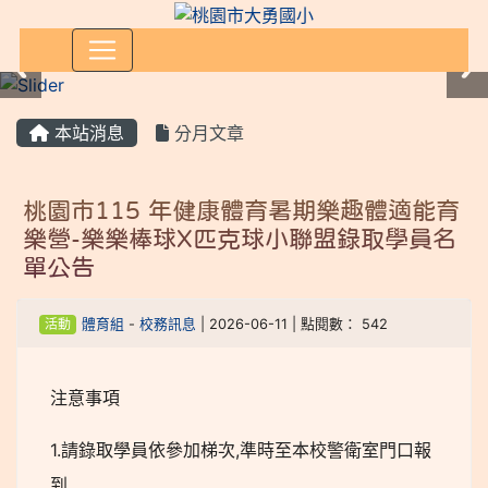
:::
本站消息
分月文章
桃園市115 年健康體育暑期樂趣體適能育
樂營-樂樂棒球X匹克球小聯盟錄取學員名
單公告
活動
體育組
-
校務訊息
| 2026-06-11 | 點閱數： 542
注意事項
1.請錄取學員依參加梯次,準時至本校警衛室門口報
到