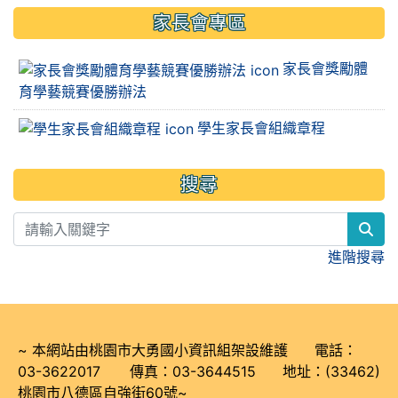
家長會專區
家長會獎勵體
育學藝競賽優勝辦法
學生家長會組織章程
搜尋
sea
進階搜尋
~ 本網站由桃園市大勇國小資訊組架設維護 電話：
03-3622017 傳真：03-3644515 地址：(33462)
桃園市八德區自強街60號~