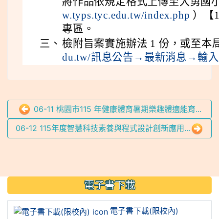
將作品依規定格式上傳至大勇國
w.typs.tyc.edu.tw/index.php
）【1
專區。
三、
檢附旨案實施辦法 1 份，或至本
du.tw/訊息公告→最新消息→輸
06-11 桃園市115 年健康體育暑期樂趣體適能育...
06-12 115年度智慧科技素養與程式設計創新應用...
:::
電子書下載
電子書下載(限校內)