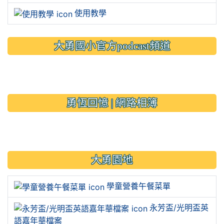
使用教學
大勇國小官方podcast頻道
link to https://www.typs.ty
link to https://www.typs.ty
勇恆回憶 | 網路相簿
link to https://sites.google.
大勇園地
學童營養午餐菜單
永芳盃/光明盃英
語嘉年華檔案