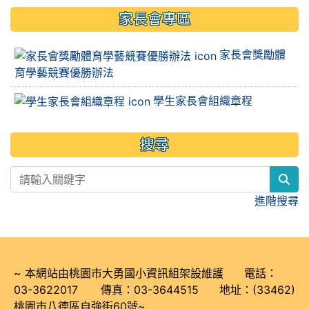
家長會專區
家長會獎勵體
育學藝競賽優勝辦法
學生家長會組織章程
搜尋
sea
進階搜尋
~ 本網站由桃園市大勇國小資訊組架設維護 電話：
03-3622017 傳真：03-3644515 地址：(33462)
桃園市八德區自強街60號~