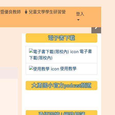
獎暨優良教師
兒童文學學生研習營
登入
:::
電子書下載
電子書
下載(限校內)
使用教學
大勇國小官方podcast頻道
link to https://www.typs.
link to https://www.typs.
勇恆回憶 | 網路相簿