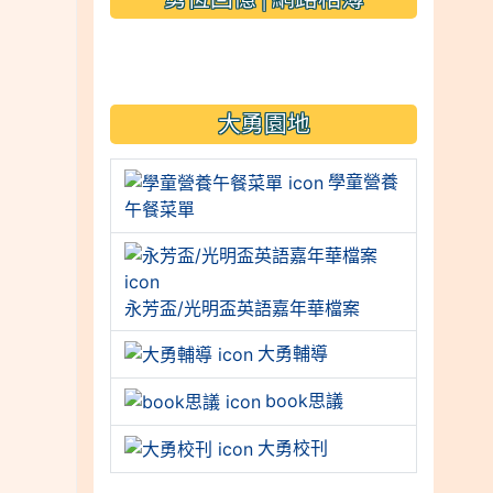
link to https://sites.googl
大勇園地
學童營養
午餐菜單
永芳盃/光明盃英語嘉年華檔案
大勇輔導
book思議
大勇校刊