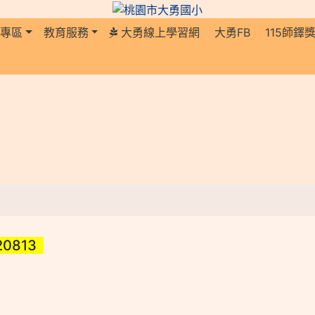
長專區
教育服務
大勇線上學習網
大勇FB
115師鐸
20813