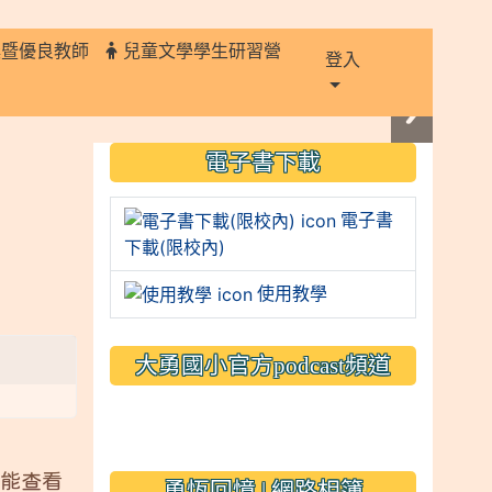
獎暨優良教師
兒童文學學生研習營
登入
:::
電子書下載
電子書
下載(限校內)
使用教學
大勇國小官方podcast頻道
link to https://www.typs.
link to https://www.typs.
才能查看
勇恆回憶 | 網路相簿