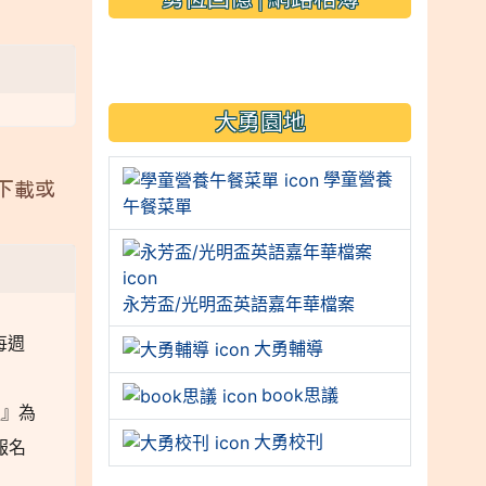
link to https://sites.googl
大勇園地
學童營養
下載或
午餐菜單
永芳盃/光明盃英語嘉年華檔案
每週
大勇輔導
。
book思議
通』為
大勇校刊
報名