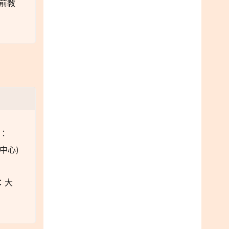
前教
明：
技中心)
：大