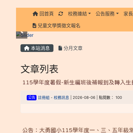
回首頁
校務連結
公告服務
家
:::
兒童文學獎徵文報名
:::
本站消息
分月文章
文章列表
115學年度暑假-新生編班後補報到及轉入
公告
註冊組
-
校務訊息
| 2026-08-06 | 點閱數： 100
公告：大勇國小115學年度一、三、五年級