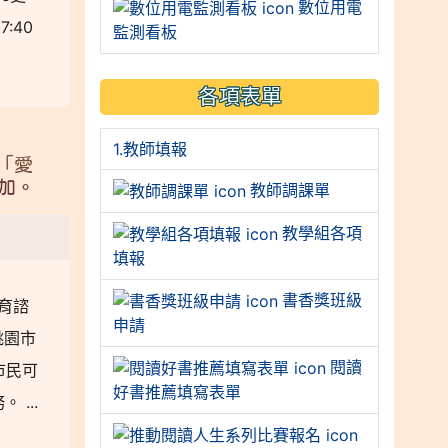
數位用電
:40
監測看板
各項表單
1.教師填報
「愛
加。
教師調課單
教學組各項
填報
書香獎班級
教育諮
申請
桃園市
閱讀
市民可
好書推薦填寫表單
...