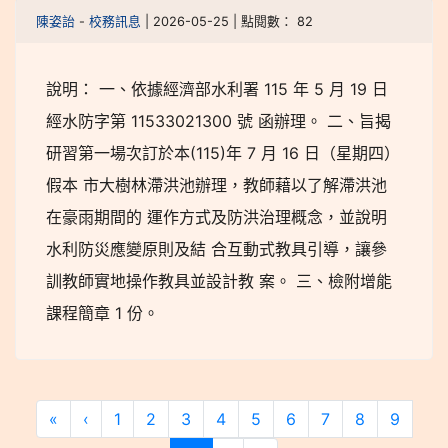
陳姿詒
-
校務訊息
| 2026-05-25 | 點閱數： 82
說明： 一、依據經濟部水利署 115 年 5 月 19 日
經水防字第 11533021300 號 函辦理。 二、旨揭
研習第一場次訂於本(115)年 7 月 16 日（星期四）
假本 市大樹林滯洪池辦理，教師藉以了解滯洪池
在豪雨期間的 運作方式及防洪治理概念，並說明
水利防災應變原則及結 合互動式教具引導，讓參
訓教師實地操作教具並設計教 案。 三、檢附增能
課程簡章 1 份。
«
‹
1
2
3
4
5
6
7
8
9