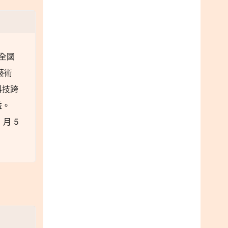
全國
藝術
科技跨
益。
月 5