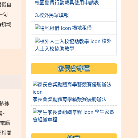
校園攜帶行動載具使用申請表
暑假自
一句
3.校外民眾填報
跨領域
場地租借
校外
人士入校協助教學
家長會專區
家長會獎勵體育學藝競賽優勝辦法
、依據
學生家長
備-
會組織章程
樓電腦
程相關