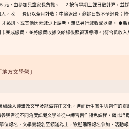
25 元，由參加兒童家長負擔。 2.按每學期上課日數計算，並
加入，收 費仍以全月計收；中途退出，剩餘日數不予退費；轉
、才藝班、或其他因素減少上課者，無法另行減收或退費。 ●繳
卡完成繳費，並將繳費收據交給課後照顧班導師。(符合低收入
「地方文學營」
體驗融入鍾肇政文學及龍潭客庄文化，進而衍生寫生與創作的靈
領參與者從不同角度認識文學並從中練習創作特色課程，藉此培
之單位報名，文學營報名至額滿為止，歡迎踴躍報名參加，活動報