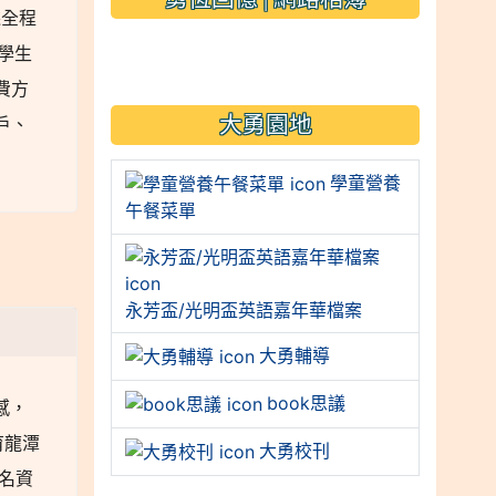
採全程
link to https://sites.googl
學生
費方
大勇園地
戶、
學童營養
午餐菜單
永芳盃/光明盃英語嘉年華檔案
大勇輔導
book思議
感，
育龍潭
大勇校刊
名資