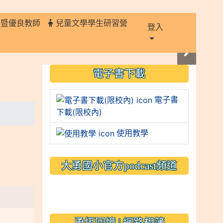
獎暨優良教師
兒童文學學生研習營
登入
:::
電子書下載
電子書
下載(限校內)
使用教學
大勇國小官方podcast頻道
link to https://www.typs.
link to https://www.typs.
勇恆回憶 | 網路相簿