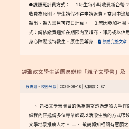
●課照班計費方式： 1.每生每小時收費新台幣 
收費為原則，學生請假不得申請退費。當月中途
轉出、轉入當月可按日計算。 3.若因參加社團
式：請依繳費通知在期限內至超商、郵局或以信用
身心障礙或特教生、原住民等身...
觀看完整文章
鍾肇政文學生活園區辦理「親子文學營」及
設備組
-
校務訊息
| 2026-06-18 | 點閱數： 87
一、 旨揭文學營隊目的係為期望透過走讀與手作
課程內容邀請多位專業師資以活潑生動的方式帶
文學地景推廣人才。 二、 敬請轉知相關有意願