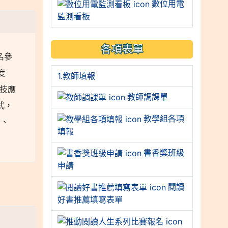
數位用電
監測看板
各項表單
名參
度
1.教師填報
科技應
教師調課單
式，
教學組各項
 三、
填報
書香獎班級
申請
閱讀
好書推薦填寫表單