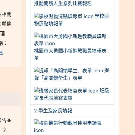
推動閱讀人生系列比賽報名
告相關
學校財
物清點填報單
品質整
辦理
稱：
桃園市大勇國小新進教職員填報表
章
單
提
報「高關懷學生」表單
班級
家長代表填寫表單
2.學生及家長填報
公告並
」之