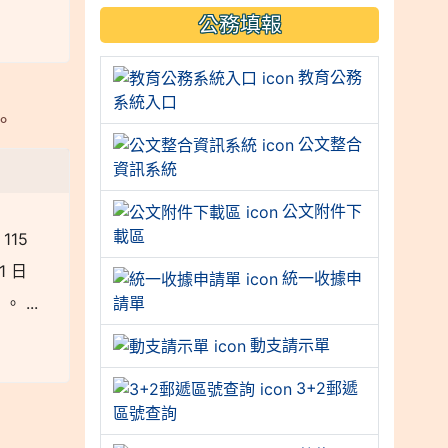
公務填報
教育公務
系統入口
。
公文整合
資訊系統
公文附件下
載區
115
1 日
統一收據申
...
請單
動支請示單
3+2郵遞
區號查詢