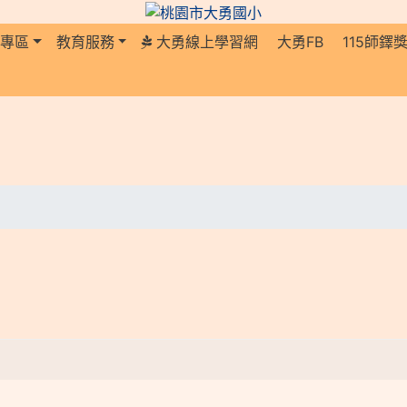
長專區
教育服務
大勇線上學習網
大勇FB
115師鐸