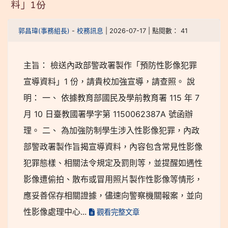
料」1份
郭昌瑋(事務組長)
-
校務訊息
| 2026-07-17 | 點閱數： 41
主旨： 檢送內政部警政署製作「預防性影像犯罪
宣導資料」1 份，請貴校加強宣導，請查照。 說
明： 一、 依據教育部國民及學前教育署 115 年 7
月 10 日臺教國署學字第 1150062387A 號函辦
理。 二、 為加強防制學生涉入性影像犯罪，內政
部警政署製作旨揭宣導資料，內容包含常見性影像
犯罪態樣、相關法令規定及罰則等，並提醒如遇性
影像遭偷拍、散布或冒用照片製作性影像等情形，
應妥善保存相關證據，儘速向警察機關報案，並向
性影像處理中心...
觀看完整文章